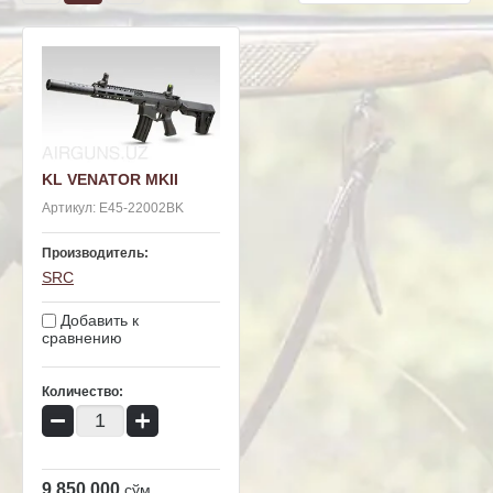
KL VENATOR MKII
Артикул:
E45-22002BK
Производитель:
SRC
Добавить к
сравнению
Количество:
−
+
9 850 000
сўм