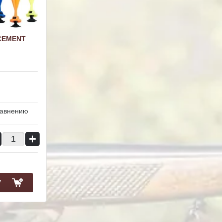
CEMENT
равнению
+
у