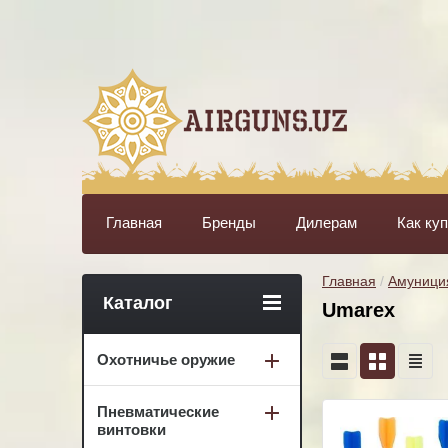
Главная
Бренды
Дилерам
Как ку
Главная
 / 
Амуници
Каталог
Umarex
Охотничье оружие
Пневматические
винтовки