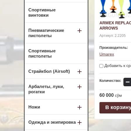
Спортивные
винтовки
ARMEX REPLA
ARROWS
Пневматические
пистолеты
Артикул:
2.2205
Производитель:
Спортивные
Umarex
пистолеты
Добавить к с
Страйкбол (Airsoft)
−
Количество:
Арбалеты, луки,
рогатки
60 000
сўм
В корзин
Ножи
Одежда и экипировка