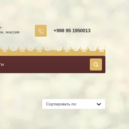
о-
+998 95 1950013
он, массив
ты
Сортировать по: