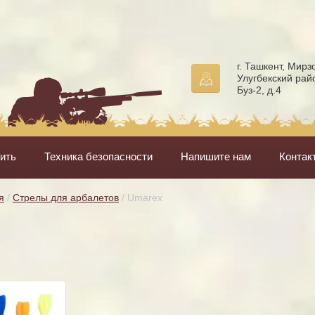
г. Ташкент, Мирз
Улугбекский рай
Буз-2, д.4
пить
Техника безопасности
Напишите нам
Контак
я
 / 
Стрелы для арбалетов
 / Umarex