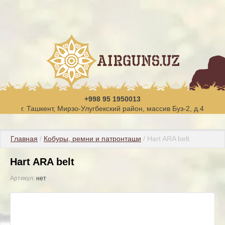
+998 95 1950013
г. Ташкент, Мирзо-Улугбекский район, массив Буз-2, д.4
Главная
 / 
Кобуры, ремни и патронташи
 / Hart ARA belt
Hart ARA belt
Артикул:
нет