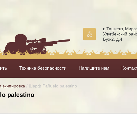
г. Ташкент, Мирз
Улугбекский рай
Буз-2, д.4
пить
Техника безопасности
Напишите нам
Контак
 экипировка
 / Шарф Pañuelo palestino
o palestino