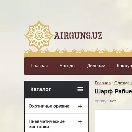
Главная
Бренды
Дилерам
Как ку
Главная
 / 
Одежда и
Каталог
Шарф Pañuel
Артикул:
нет
Охотничье оружие
Пневматические
винтовки