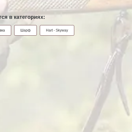
ся в категориях:
вка
Шарф
Hart - Skyway