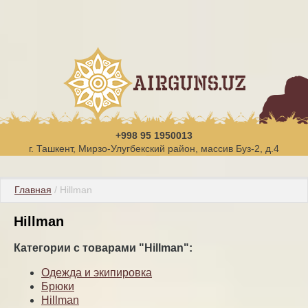
+998 95 1950013
г. Ташкент, Мирзо-Улугбекский район, массив Буз-2, д.4
Главная
 / Hillman
Hillman
Категории с товарами "Hillman":
Одежда и экипировка
Брюки
Hillman