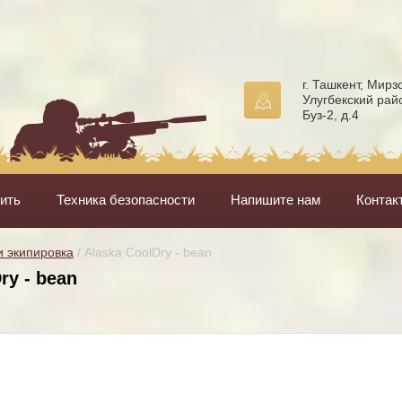
г. Ташкент, Мирз
Улугбекский рай
Буз-2, д.4
пить
Техника безопасности
Напишите нам
Контак
 экипировка
 / Alaska CoolDry - bean
ry - bean