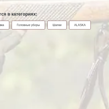
ся в категориях:
вка
Головные уборы
Шапки
ALASKA