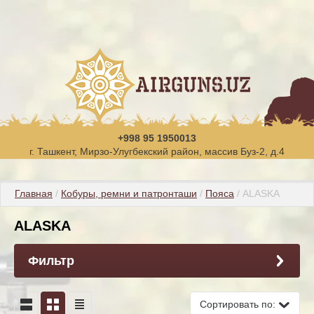
+998 95 1950013
г. Ташкент, Мирзо-Улугбекский район, массив Буз-2, д.4
Главная
 / 
Кобуры, ремни и патронташи
 / 
Пояса
 / ALASKA
ALASKA
Фильтр
Сортировать по: