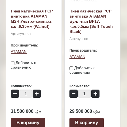
Пневматическая PCP
Пневматическая PCP
винтовка ATAMAN
винтовка ATAMAN
M2R Ультра-компакт,
Булл-пап BP17,
кал.6,35мм (Walnut)
кал.5,5мм (Soft-Touch
Black)
Артикул:
нет
Артикул:
нет
Производитель:
Производитель:
ATAMAN
ATAMAN
Добавить к
сравнению
Добавить к
сравнению
Количество:
Количество:
−
+
−
+
31 500 000
29 500 000
сўм
сўм
В корзину
В корзину