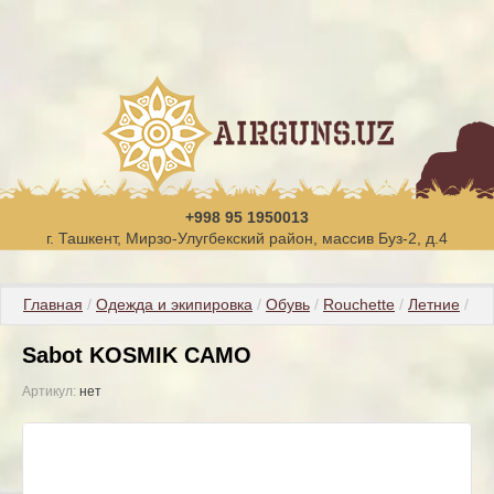
+998 95 1950013
г. Ташкент, Мирзо-Улугбекский район, массив Буз-2, д.4
Главная
 / 
Одежда и экипировка
 / 
Обувь
 / 
Rouchette
 / 
Летние
 / S
Sabot KOSMIK CAMO
Артикул:
нет