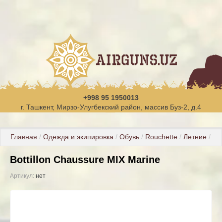
+998 95 1950013
г. Ташкент, Мирзо-Улугбекский район, массив Буз-2, д.4
Главная
 / 
Одежда и экипировка
 / 
Обувь
 / 
Rouchette
 / 
Летние
 / B
Bottillon Chaussure MIX Marine
Артикул:
нет