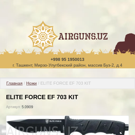
+998 95 1950013
г. Ташкент, Мирзо-Улугбекский район, массив Буз-2, д.4
Главная
 / 
Ножи
 / ELITE FORCE EF 703 KIT
ELITE FORCE EF 703 KIT
Артикул:
5.0909