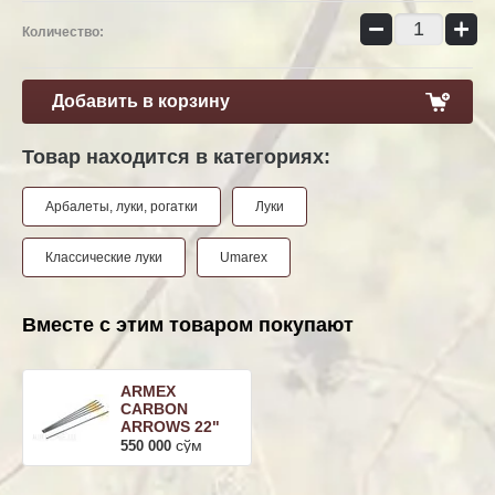
−
+
Количество:
Добавить в корзину
Товар находится в категориях:
Арбалеты, луки, рогатки
Луки
Классические луки
Umarex
Вместе с этим товаром покупают
ARMEX
CARBON
ARROWS 22"
сўм
550 000