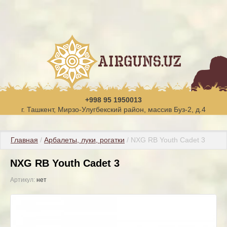
+998 95 1950013
г. Ташкент, Мирзо-Улугбекский район, массив Буз-2, д.4
Главная
 / 
Арбалеты, луки, рогатки
 / NXG RB Youth Cadet 3
NXG RB Youth Cadet 3
Артикул:
нет