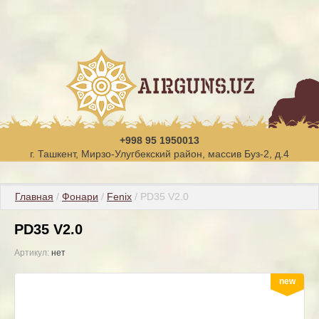
+998 95 1950013
г. Ташкент, Мирзо-Улугбекский район, массив Буз-2, д.4
Главная
 / 
Фонари
 / 
Fenix
 / PD35 V2.0
PD35 V2.0
Артикул:
нет
new