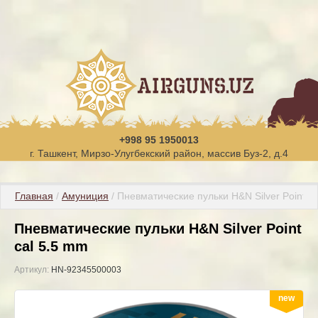
+998 95 1950013
г. Ташкент, Мирзо-Улугбекский район, массив Буз-2, д.4
Главная
 / 
Амуниция
 / Пневматические пульки H&N Silver Point c
Пневматические пульки H&N Silver Point
cal 5.5 mm
Артикул:
HN-92345500003
new