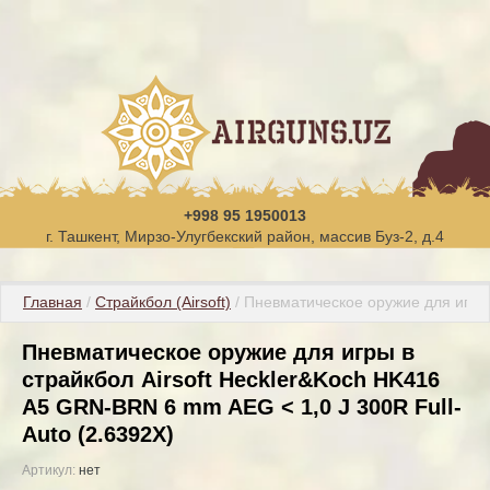
+998 95 1950013
г. Ташкент, Мирзо-Улугбекский район, массив Буз-2, д.4
Главная
 / 
Страйкбол (Airsoft)
 / Пневматическое оружие для игры
Пневматическое оружие для игры в
страйкбол Airsoft Heckler&Koch HK416
A5 GRN-BRN 6 mm AEG < 1,0 J 300R Full-
Auto (2.6392X)
Артикул:
нет